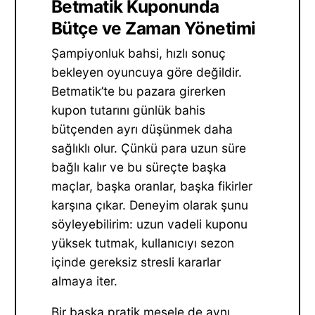
Betmatik Kuponunda
Bütçe ve Zaman Yönetimi
Şampiyonluk bahsi, hızlı sonuç
bekleyen oyuncuya göre değildir.
Betmatik’te bu pazara girerken
kupon tutarını günlük bahis
bütçenden ayrı düşünmek daha
sağlıklı olur. Çünkü para uzun süre
bağlı kalır ve bu süreçte başka
maçlar, başka oranlar, başka fikirler
karşına çıkar. Deneyim olarak şunu
söyleyebilirim: uzun vadeli kuponu
yüksek tutmak, kullanıcıyı sezon
içinde gereksiz stresli kararlar
almaya iter.
Bir başka pratik mesele de aynı