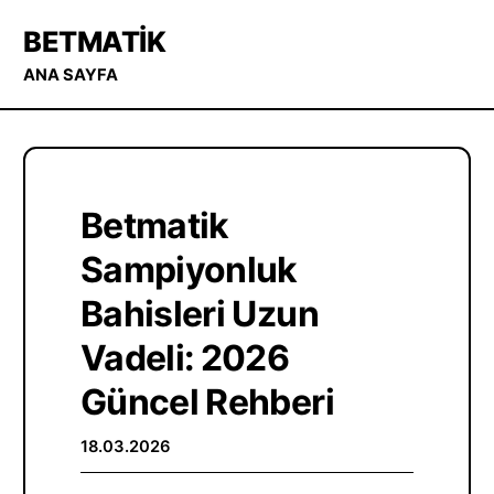
BETMATIK
ANA SAYFA
Betmatik
Sampiyonluk
Bahisleri Uzun
Vadeli: 2026
Güncel Rehberi
18.03.2026