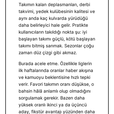
Takımın kalan deplasmanları, derbi
takvimi, yedek kulübesinin kalitesi ve
aynı anda kaç kulvarda yürüdüğü
daha belirleyici hale gelir. Pratikte
kullanıcıların takıldığı nokta şu: iyi
başlayan takımı güçlü, kötü başlayan
takımı bitmiş sanmak. Sezonlar çoğu
zaman düz çizgi gibi akmaz.
Burada acele etme. Özellikle liglerin
ilk haftalarında oranlar haber akışına
ve kamuoyu beklentisine hızlı tepki
verir. Favori takımın oranı düşükse, o
bahsin hâlâ anlamlı olup olmadığını
sorgulamak gerekir. Bazen daha
yüksek oranlı ikinci ya da üçüncü
aday, fikstür avantajı yüzünden daha