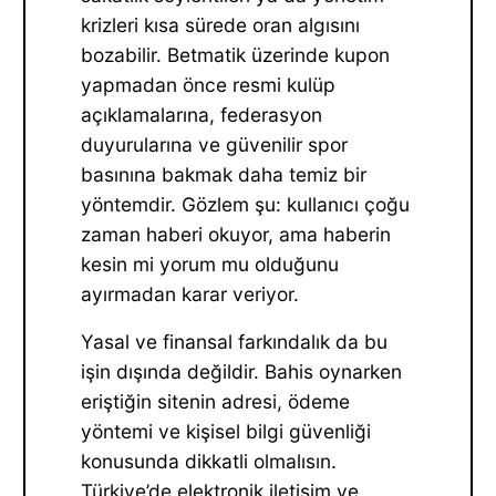
krizleri kısa sürede oran algısını
bozabilir. Betmatik üzerinde kupon
yapmadan önce resmi kulüp
açıklamalarına, federasyon
duyurularına ve güvenilir spor
basınına bakmak daha temiz bir
yöntemdir. Gözlem şu: kullanıcı çoğu
zaman haberi okuyor, ama haberin
kesin mi yorum mu olduğunu
ayırmadan karar veriyor.
Yasal ve finansal farkındalık da bu
işin dışında değildir. Bahis oynarken
eriştiğin sitenin adresi, ödeme
yöntemi ve kişisel bilgi güvenliği
konusunda dikkatli olmalısın.
Türkiye’de elektronik iletişim ve