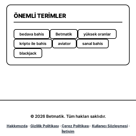
ÖNEMLI TERIMLER
bedava bahis
Betmatik
yüksek oranlar
kripto ile bahis
aviator
sanal bahis
blackjack
© 2026 Betmatik. Tüm hakları saklıdır.
Hakkımızda
·
Gizlilik Politikası
·
Çerez Politikası
·
Kullanıcı Sözleşmesi
·
İletişim