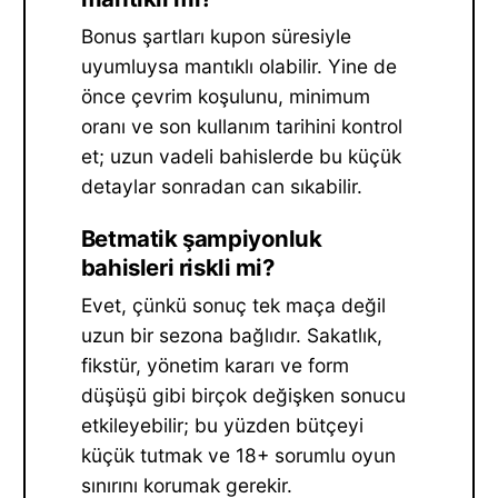
Bonus şartları kupon süresiyle
uyumluysa mantıklı olabilir. Yine de
önce çevrim koşulunu, minimum
oranı ve son kullanım tarihini kontrol
et; uzun vadeli bahislerde bu küçük
detaylar sonradan can sıkabilir.
Betmatik şampiyonluk
bahisleri riskli mi?
Evet, çünkü sonuç tek maça değil
uzun bir sezona bağlıdır. Sakatlık,
fikstür, yönetim kararı ve form
düşüşü gibi birçok değişken sonucu
etkileyebilir; bu yüzden bütçeyi
küçük tutmak ve 18+ sorumlu oyun
sınırını korumak gerekir.