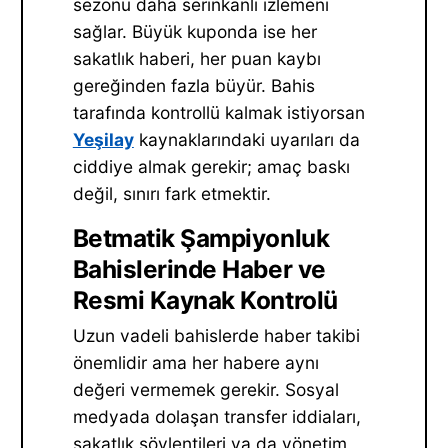
sezonu daha serinkanlı izlemeni
sağlar. Büyük kuponda ise her
sakatlık haberi, her puan kaybı
gereğinden fazla büyür. Bahis
tarafında kontrollü kalmak istiyorsan
Yeşilay
kaynaklarındaki uyarıları da
ciddiye almak gerekir; amaç baskı
değil, sınırı fark etmektir.
Betmatik Şampiyonluk
Bahislerinde Haber ve
Resmi Kaynak Kontrolü
Uzun vadeli bahislerde haber takibi
önemlidir ama her habere aynı
değeri vermemek gerekir. Sosyal
medyada dolaşan transfer iddiaları,
sakatlık söylentileri ya da yönetim