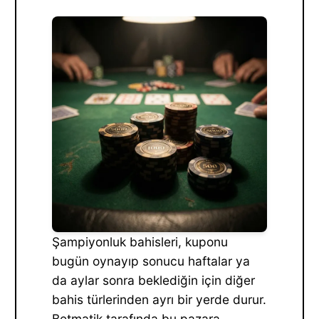
Şampiyonluk bahisleri, kuponu
bugün oynayıp sonucu haftalar ya
da aylar sonra beklediğin için diğer
bahis türlerinden ayrı bir yerde durur.
Betmatik tarafında bu pazara