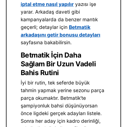
iptal etme nasıl yapılır
yazısı işe
yarar. Arkadaş daveti gibi
kampanyalarda da benzer mantık
geçerli; detaylar için
Betmatik
arkadaşını getir bonusu detayları
sayfasına bakabilirsin.
Betmatik İçin Daha
Sağlam Bir Uzun Vadeli
Bahis Rutini
İyi bir rutin, tek seferde büyük
tahmin yapmak yerine sezonu parça
parça okumaktır. Betmatik’te
şampiyonluk bahsi düşünüyorsan
önce ligdeki gerçek adayları listele.
Sonra her aday için kadro derinliği,