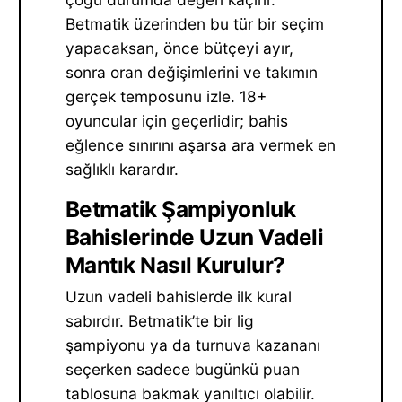
Betmatik üzerinden bu tür bir seçim
yapacaksan, önce bütçeyi ayır,
sonra oran değişimlerini ve takımın
gerçek temposunu izle. 18+
oyuncular için geçerlidir; bahis
eğlence sınırını aşarsa ara vermek en
sağlıklı karardır.
Betmatik Şampiyonluk
Bahislerinde Uzun Vadeli
Mantık Nasıl Kurulur?
Uzun vadeli bahislerde ilk kural
sabırdır. Betmatik’te bir lig
şampiyonu ya da turnuva kazananı
seçerken sadece bugünkü puan
tablosuna bakmak yanıltıcı olabilir.